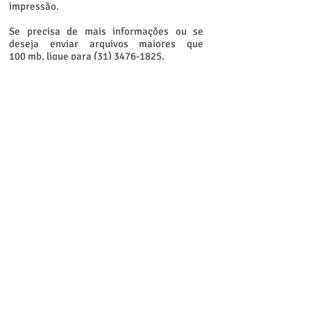
impressão.
Se precisa de mais informações ou se
deseja enviar arquivos maiores que
100 mb, ligue para
(31) 3476-1825
.
Houve um problema com o
nosso fomulário de envio
de arquivos.
Estamos trabalhando para
resolvê-lo o mais rápido
possível. Enquanto isso,
envie seu arquivo de
impressão
diretamente para o e-mail
impressao@carlapresente