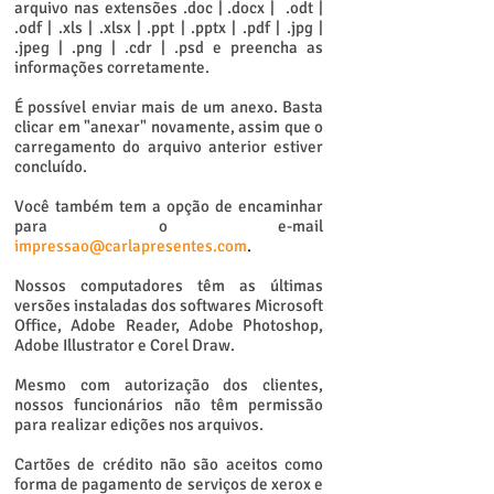
arquivo nas extensões .doc | .docx | .odt |
.odf | .xls | .xlsx | .ppt | .pptx | .pdf | .jpg |
.jpeg | .png | .cdr | .psd e preencha as
informações corretamente.
É possível enviar mais de um anexo. Basta
clicar em "anexar" novamente, assim que o
carregamento do arquivo anterior estiver
concluído.
Você também tem a opção de encaminhar
para o e-mail
impressao@carlapresentes.com
.
Nossos computadores têm as últimas
versões instaladas dos softwares Microsoft
Office, Adobe Reader, Adobe Photoshop,
Adobe Illustrator e Corel Draw.
Mesmo com autorização dos clientes,
nossos funcionários não têm permissão
para realizar edições nos arquivos.
Cartões de crédito não são aceitos como
forma de pagamento de serviços de xerox e