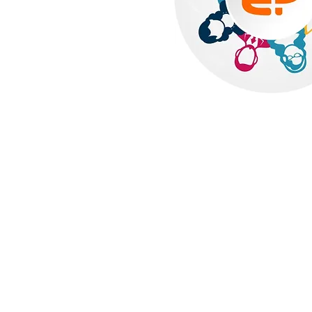
Av. Expedicionário Paulo
Bairro Itatiaia - Belo Ho
CEP 31360-310
De segunda a sábado,
das 9h às 19h