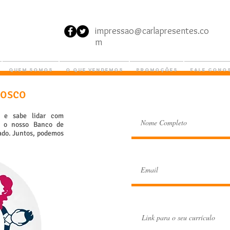
impressao@carlapresentes.co
m
Quem somos
O que vendemos
Promoções
Fale Cono
nosco
o e sabe lidar com
ra o nosso Banco de
lado. Juntos, podemos