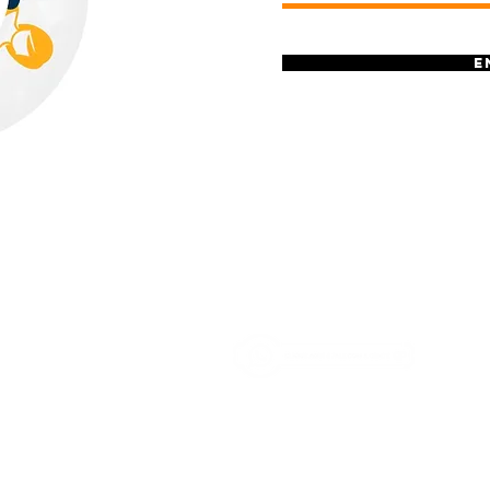
E
 de Souza, 359
(31) 3476-1825
rizonte - MG
carlapresentes@gmail.com
impressao@carlapresentes.com
2022. Carla Presentes Ltda. T